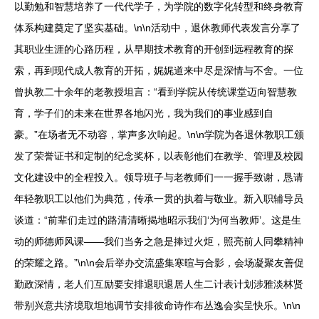
以勤勉和智慧培养了一代代学子，为学院的数字化转型和终身教育
体系构建奠定了坚实基础。\n\n活动中，退休教师代表发言分享了
其职业生涯的心路历程，从早期技术教育的开创到远程教育的探
索，再到现代成人教育的开拓，娓娓道来中尽是深情与不舍。一位
曾执教二十余年的老教授坦言：“看到学院从传统课堂迈向智慧教
育，学子们的未来在世界各地闪光，我为我们的事业感到自
豪。”在场者无不动容，掌声多次响起。\n\n学院为各退休教职工颁
发了荣誉证书和定制的纪念奖杯，以表彰他们在教学、管理及校园
文化建设中的全程投入。领导班子与老教师们一一握手致谢，恳请
年轻教职工以他们为典范，传承一贯的执着与敬业。新入职辅导员
谈道：“前辈们走过的路清清晰揭地昭示我们‘为何当教师’。这是生
动的师德师风课——我们当务之急是捧过火炬，照亮前人同攀精神
的荣耀之路。”\n\n会后举办交流盛集寒暄与合影，会场凝聚友善促
勤政深情，老人们互励要安排退职退居人生二计表计划涉雅淡林贤
带别兴意共济境取坦地调节安排彼命诗作布丛逸会实呈快乐。\n\n