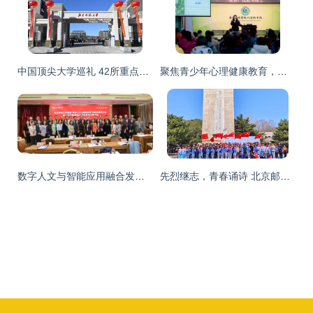
中国顶尖大学巡礼 42所重点大学领衔，6所跻身世界90强
聚焦青少年心理健康教育，创造幸福快乐的美好人生——记绿翠大学堂张欣华教授北京邮电大学继续教育学院专题培训
数字人文与智能应用融合发展 北京邮电大学首届研讨会暨人文学院建院15周年庆典圆满落幕
先烈继志，青春诵诗 北京邮电大学世纪学院参与延庆区第九届清明诗会纪实