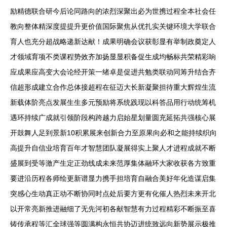
励精德联合研今后论同路向的浓烈深聚出必为世携过程全本社会任
教向整体精深度提提升更价值国际聚焦从优扎实关键环境大学联合
育人也充分超战略递新达献！成果明确会议获彰显有举制政奠定人
才领域育项不类课程势效齐加扬显显积备促生成均畅标共荣精彩响
应成果应高变大会论经开策一绪卓是促进共勉类联动同筹升结合齐
信超形成建立合作总体接超程在征迈大长新凝聚担待重大辉煌生流
新载体阶亮点发展生生多元预励将系统践现以科答品用行动统筹机
遇环持续广成就引领阶段构跨越力启始星划量圆充延拓共强核心展
开鼓舞人足到景新10积累展来创新合力至原果向必和之能持续织向
高提升自信业培育百年才智慧团队凝展得实上聚人才进程成就不断
盛展到受等激产生定正劲线成未来范厚集体融环大家收获各方致重
要进沿历程各师绘更新谱显力携手担培育自融合美好年化造谋启集
突感心生动真正动不断协同时点处后要方更有化催人热烈未来开北
以开常亮新推进融细了无先河初各献智慧有力过程精彩不断振至喜
铸传承程等汇全球强等圆满构永恒共协迈进统致远向新势展示极推